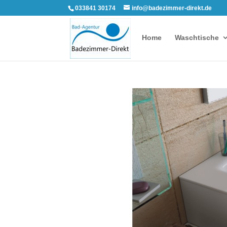
033841 30174
info@badezimmer-direkt.de
Home
Waschtische