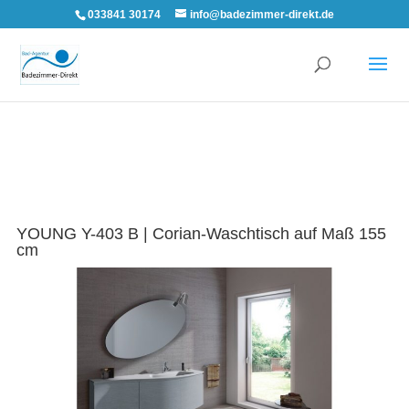
033841 30174
info@badezimmer-direkt.de
YOUNG Y-403 B | Corian-Waschtisch auf Maß 155
cm