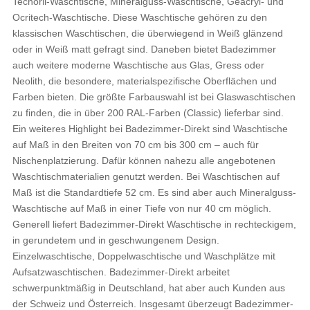
Tecnoril-Waschtische, Mineralguss-Waschtische, Geacryl- und
Ocritech-Waschtische. Diese Waschtische gehören zu den
klassischen Waschtischen, die überwiegend in Weiß glänzend
oder in Weiß matt gefragt sind. Daneben bietet Badezimmer
auch weitere moderne Waschtische aus Glas, Gress oder
Neolith, die besondere, materialspezifische Oberflächen und
Farben bieten. Die größte Farbauswahl ist bei Glaswaschtischen
zu finden, die in über 200 RAL-Farben (Classic) lieferbar sind.
Ein weiteres Highlight bei Badezimmer-Direkt sind Waschtische
auf Maß in den Breiten von 70 cm bis 300 cm – auch für
Nischenplatzierung. Dafür können nahezu alle angebotenen
Waschtischmaterialien genutzt werden. Bei Waschtischen auf
Maß ist die Standardtiefe 52 cm. Es sind aber auch Mineralguss-
Waschtische auf Maß in einer Tiefe von nur 40 cm möglich.
Generell liefert Badezimmer-Direkt Waschtische in rechteckigem,
in gerundetem und in geschwungenem Design.
Einzelwaschtische, Doppelwaschtische und Waschplätze mit
Aufsatzwaschtischen. Badezimmer-Direkt arbeitet
schwerpunktmäßig in Deutschland, hat aber auch Kunden aus
der Schweiz und Österreich. Insgesamt überzeugt Badezimmer-