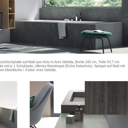
htischplatte auf Maß aus Holz in Ares Valletta, Breite 180 cm, Tiefe 53,7 cm.
e mit je 1 Schublade, offenes Wandregal (Eiche Naturholz). Spiegel auf Maß mit
berfläche / -Farbe: Ares Valletta.