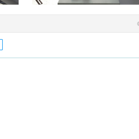
 auf Maß für Auflagewaschtische 155 cm, Tiefe 52 cm. Waschtischplatten-Farbe /