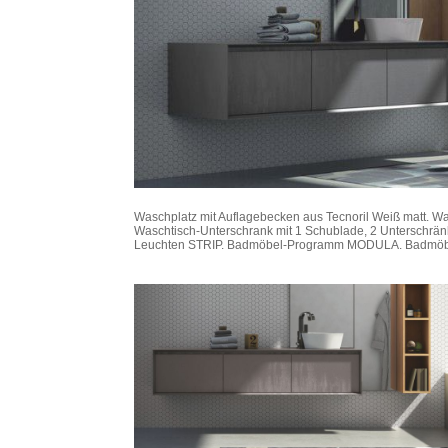
Waschplatz mit Auflagebecken aus Tecnoril Weiß matt. Wasc
Waschtisch-Unterschrank mit 1 Schublade, 2 Unterschränk
Leuchten STRIP. Badmöbel-Programm MODULA. Badmöbel-O