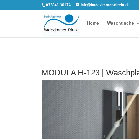
033841 30174
info@badezimmer-direkt.de
Home
Waschtische
MODULA H-123 | Waschplat