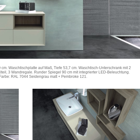
0 cm. Waschtischplatte auf Maß, Tiefe 53,7 cm. Waschtisch-Unterschrank mit 2
teil, 3 Wandregale. Runder Spiegel 90 cm mit integrierter LED-Beleuchtung.
arbe: RAL 7044 Seidengrau matt + Pembroke 121.