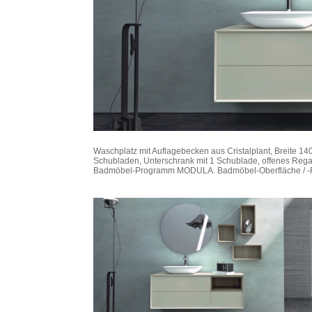
Waschplatz mit Auflagebecken aus Cristalplant, Breite 14
Schubladen, Unterschrank mit 1 Schublade, offenes Regal
Badmöbel-Programm MODULA. Badmöbel-Oberfläche / -F