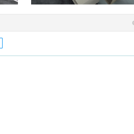
 auf Maß für Auflagewaschtische 155 cm, Tiefe 52 cm. Waschtischplatten-Farbe /