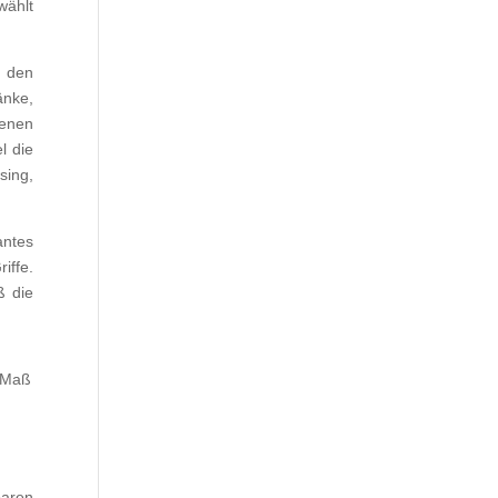
wählt
u den
nke,
enen
l die
sing,
antes
iffe.
ß die
f Maß
baren