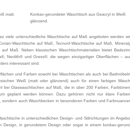
iß matt.
Konkav-gerundeter Waschtisch aus Geacryl in Weiß
glänzend.
 so viele unterschiedliche Waschtische auf Maß angeboten werden wi
orian-Waschtische auf Maß, Tecnoril-Waschtische auf Maß, Mineral
 auf Maß. Neben klassischen Waschtischmaterialien bietet Badezi
®, Neolith® und Gress®, die wegen einzigartiger Oberflächen – au
ers interessant sind.
erflächen und Farben sowohl bei Waschtischen als auch bei Badmöbeln
sischen Weiß (matt oder glänzend) auch für einen farbigen Wasch
hl bei Glaswaschtischen auf Maß, die in über 200 Farben, Farbtöne
m geplant werden können. Dazu gehören nicht nur klare Farben
au, sondern auch Waschbecken in besonderen Farben und Farbnuance
Waschtische in unterschiedlichen Design- und Stilrichtungen im Angebo
em Design, in gerundetem Design oder sogar in einem konkav-gerun