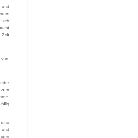
e und
endes
 sich
sucht
 Zeit
 von
Jeder
g zum
nnte.
öllig
 eine
n und
ungen