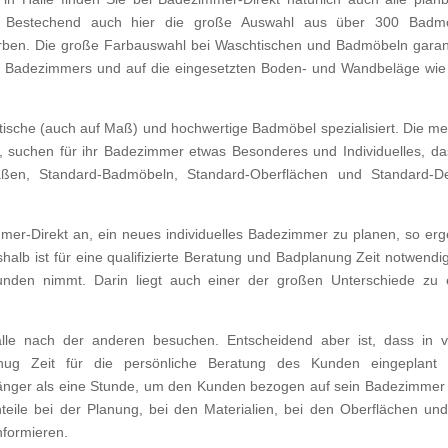
. Bestechend auch hier die große Auswahl aus über 300 Badmö
arben. Die große Farbauswahl bei Waschtischen und Badmöbeln garant
es Badezimmers und auf die eingesetzten Boden- und Wandbeläge wi
ische (auch auf Maß) und hochwertige Badmöbel spezialisiert. Die me
 suchen für ihr Badezimmer etwas Besonderes und Individuelles, da
ßen, Standard-Badmöbeln, Standard-Oberflächen und Standard-D
mer-Direkt an, ein neues individuelles Badezimmer zu planen, so er
halb ist für eine qualifizierte Beratung und Badplanung Zeit notwendig
unden nimmt. Darin liegt auch einer der großen Unterschiede zu 
lle nach der anderen besuchen. Entscheidend aber ist, dass in v
nug Zeit für die persönliche Beratung des Kunden eingeplant 
länger als eine Stunde, um den Kunden bezogen auf sein Badezimmer
hteile bei der Planung, bei den Materialien, bei den Oberflächen un
nformieren.