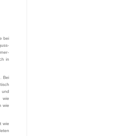
e bei
guss-
mmer-
ch in
. Bei
tisch
n und
 wie
n wie
t wie
deten