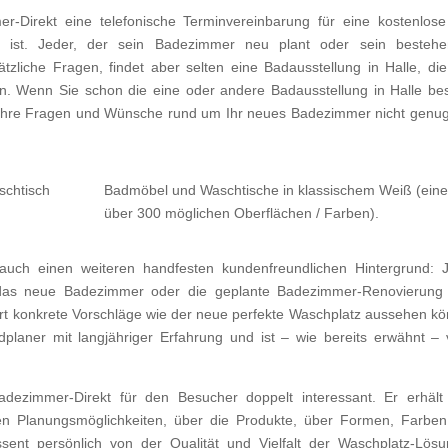
r-Direkt eine telefonische Terminvereinbarung für eine kostenlos
ch ist. Jeder, der sein Badezimmer neu plant oder sein besteh
liche Fragen, findet aber selten eine Badausstellung in Halle, die
nen. Wenn Sie schon die eine oder andere Badausstellung in Halle be
ür Ihre Fragen und Wünsche rund um Ihr neues Badezimmer nicht genug
schtisch
Badmöbel und Waschtische in klassischem Weiß (eine
über 300 möglichen Oberflächen / Farben).
 auch einen weiteren handfesten kundenfreundlichen Hintergrund: 
 das neue Badezimmer oder die geplante Badezimmer-Renovierun
ort konkrete Vorschläge wie der neue perfekte Waschplatz aussehen kö
dplaner mit langjähriger Erfahrung und ist – wie bereits erwähnt – v
dezimmer-Direkt für den Besucher doppelt interessant. Er erhält
en Planungsmöglichkeiten, über die Produkte, über Formen, Farbe
essent persönlich von der Qualität und Vielfalt der Waschplatz-Lös