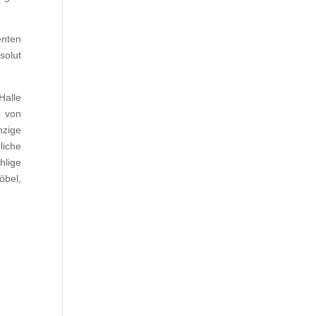
enten
solut
Halle
t von
nzige
liche
hlige
öbel,