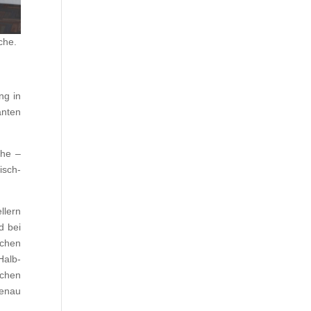
che.
ng in
anten
che –
isch-
llern
d bei
ichen
Halb-
ichen
genau