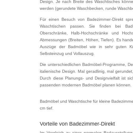
Design. Je nach Breite des Waschtisches kön
werden (gerundete Waschbecken, runde Waschbe
Für einen Besuch von Badezimmer-Direkt spre
Waschtischen passen. Sie finden bei Badez
Oberschränke, Halb-Hochschränke und Hoch
Abmessungen (Breiten, Höhen, Tiefen). Es handel
Auszüge der Badmöbel wie in sehr guten Küche
Selbsteinzug und Vollauszug.
Die unterschiedlichen Badmöbel-Programme, Des
italienische Design. Mal geradlinig, mal gerunde
Durch diese Planungs- und Designvielfalt ist si
passenden modernen Badmöbel planen können.
Badmöbel und Waschtische für kleine Badezimme
cm tief.
Vorteile von Badezimmer-Direkt
Im Vergleich zu einer normalen Badausstellung 