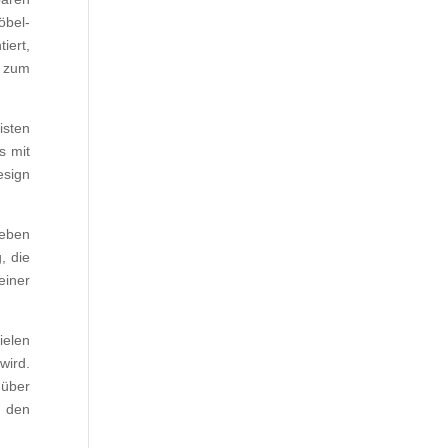
bel-
iert,
e zum
isten
s mit
esign
geben
, die
einer
ielen
wird.
 über
d den