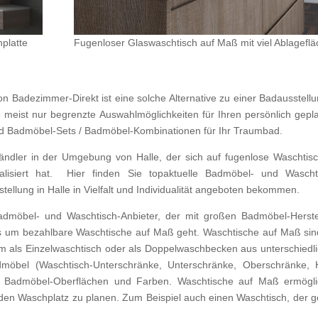
platte
Fugenloser Glaswaschtisch auf Maß mit viel Ablageflä
Badezimmer-Direkt ist eine solche Alternative zu einer Badausstellu
ie meist nur begrenzte Auswahlmöglichkeiten für Ihren persönlich gepl
und Badmöbel-Sets / Badmöbel-Kombinationen für Ihr Traumbad.
ändler in der Umgebung von Halle, der sich auf fugenlose Waschtis
lisiert hat. Hier finden Sie topaktuelle Badmöbel- und Wascht
tellung in Halle in Vielfalt und Individualität angeboten bekommen.
admöbel- und Waschtisch-Anbieter, der mit großen Badmöbel-Herste
s um bezahlbare Waschtische auf Maß geht. Waschtische auf Maß sin
cm als Einzelwaschtisch oder als Doppelwaschbecken aus unterschiedl
dmöbel (Waschtisch-Unterschränke, Unterschränke, Oberschränke, 
 Badmöbel-Oberflächen und Farben. Waschtische auf Maß ermögl
den Waschplatz zu planen. Zum Beispiel auch einen Waschtisch, der 