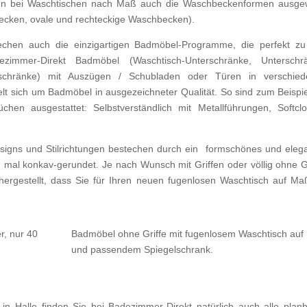
nen bei Waschtischen nach Maß auch die Waschbeckenformen ausge
cken, ovale und rechteckige Waschbecken).
chen auch die einzigartigen Badmöbel-Programme, die perfekt z
immer-Direkt Badmöbel (Waschtisch-Unterschränke, Unterschrä
schränke) mit Auszügen / Schubladen oder Türen in verschied
t sich um Badmöbel in ausgezeichneter Qualität. So sind zum Beispie
n ausgestattet: Selbstverständlich mit Metallführungen, Softclo
igns und Stilrichtungen bestechen durch ein formschönes und eleg
t, mal konkav-gerundet. Je nach Wunsch mit Griffen oder völlig ohne Gr
chergestellt, dass Sie für Ihren neuen fugenlosen Waschtisch auf Ma
r, nur 40
Badmöbel ohne Griffe mit fugenlosem Waschtisch au
und passendem Spiegelschrank.
in Halle finden Sie bei Badezimmer-Direkt natürlich auch alle plan