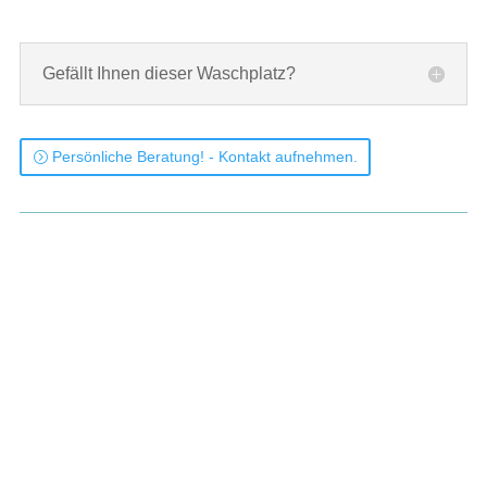
Gefällt Ihnen dieser Waschplatz?
Persönliche Beratung! - Kontakt aufnehmen.
Fugenloser Glas-Waschtisch auf Maß in Lichtgrau (RAL 7035), Breite 175 cm.
Unterschränke mit jeweils 2 Schubladen. Oberschrank. Badezimmerspiegel auf
Maß. Hochschränke. Badmöbel-Programm: YOUNG.