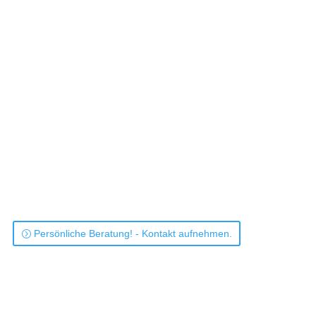
Fugenloser Glaswaschtisch auf Maß, Breite 240 cm, Waschtisch-Farbe:
Rapsgelb. Tiefe 53,7 cm. Unterschränke mit Schublade. Oberschränke. Runder
Spiegel mit integrierter LED-Beleuchtung. Badmöbel MODULA.
Persönliche Beratung! - Kontakt aufnehmen.