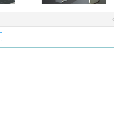
105 cm. Waschtisch-Unterschrank gerundet Breite 105 cm mit 2 Türen, Badezimmerspiegel Spher