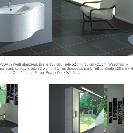
DA in Weiß glänzend, Breite 136 cm, Tiefe 52 cm / 35 cm / 21 cm. Waschtisch-
rschrank konkav Breite 32,5 cm mit 1 Tür, Spiegelschrank Trittico Breite 120 cm x 
möbel-Oberfläche / -Farbe: Esche-Optik Weiß matt.