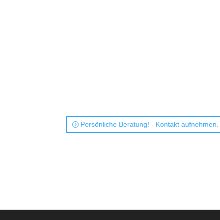
Nur 40 cm tief. – Fugenloser Mineralguss-Waschtisch Vario40 
Oberschrank. Spiegel. Leuchte. Badmöbel-Programm: i40.
Persönliche Beratung! - Kontakt aufnehmen.