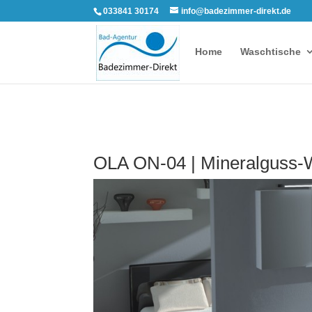
033841 30174
info@badezimmer-direkt.de
Home
Waschtische
OLA ON-04 | Mineralguss-W