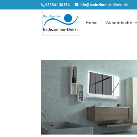
033841 30174
info@badezimmer-direkt.de
Home
Waschtische