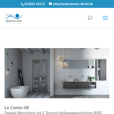
033841 30174
info@badezimmer-direkt.de
Le Cornici 08
Doppel-Waschtisch mit 2 Tecnoril-Auflagewaschtischen B387.