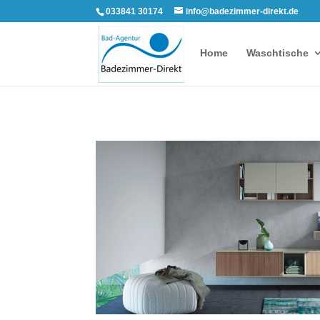
033841 30174
info@badezimmer-direkt.de
Home
Waschtische